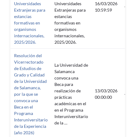
Universidades
Universidades
16/03/2026
—
Extranjeras para
Extranjeras para
10:59:59
estancias
estancias
formativas en
formativas en
organismos
organismos
internacionales,
internacionales,
2025/2026.
2025/2026.
Resolución del
Vicerrectorado
La Universidad de
de Estudios de
Salamanca
Grado y Calidad
convoca una
de la Universidad
Beca para
de Salamanca,
realización de
13/03/2026
por la que se
—
prácticas
00:00:00
convoca una
académicas en el
Beca en el
en el Programa
Programa
Interuniversitario
Interuniversitario
de la …
de la Experiencia
(año 2026)