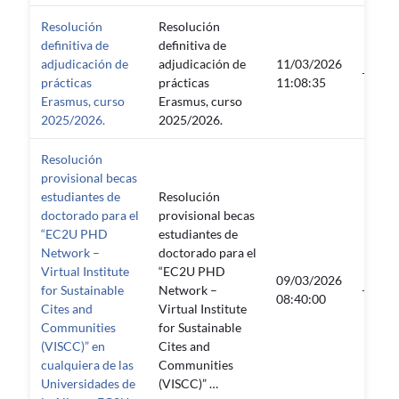
Resolución
Resolución
definitiva de
definitiva de
adjudicación de
adjudicación de
11/03/2026
—
prácticas
prácticas
11:08:35
Erasmus, curso
Erasmus, curso
2025/2026.
2025/2026.
Resolución
provisional becas
estudiantes de
Resolución
doctorado para el
provisional becas
“EC2U PHD
estudiantes de
Network –
doctorado para el
Virtual Institute
“EC2U PHD
09/03/2026
for Sustainable
Network –
—
08:40:00
Cites and
Virtual Institute
Communities
for Sustainable
(VISCC)” en
Cites and
cualquiera de las
Communities
Universidades de
(VISCC)” …