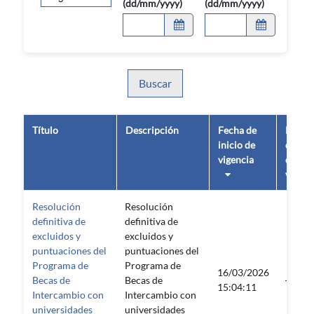
(dd/mm/yyyy)
(dd/mm/yyyy)
Buscar
Título
Descripción
Fecha de
Fecha
inicio de
de fin
vigencia
de
vigenc
Resolución
Resolución
definitiva de
definitiva de
excluidos y
excluidos y
puntuaciones del
puntuaciones del
Programa de
Programa de
16/03/2026
Becas de
Becas de
—
15:04:11
Intercambio con
Intercambio con
universidades
universidades