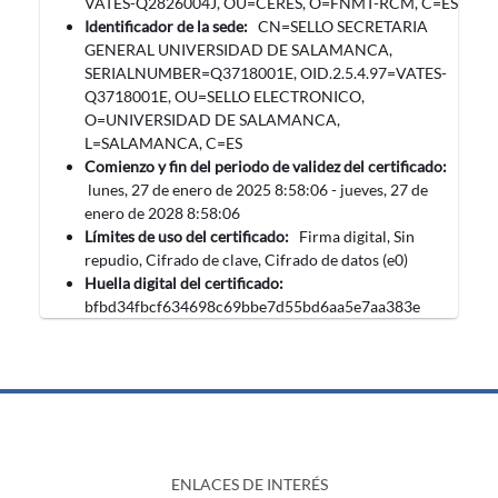
VATES-Q2826004J, OU=CERES, O=FNMT-RCM, C=ES
Identificador de la sede:
CN=SELLO SECRETARIA
GENERAL UNIVERSIDAD DE SALAMANCA,
SERIALNUMBER=Q3718001E, OID.2.5.4.97=VATES-
Q3718001E, OU=SELLO ELECTRONICO,
O=UNIVERSIDAD DE SALAMANCA,
L=SALAMANCA, C=ES
Comienzo y fin del periodo de validez del certificado:
‎lunes, ‎27‎ de ‎enero‎ de ‎2025 8:58:06 -
‎jueves, ‎27‎ de
‎enero‎ de ‎2028 8:58:06
Límites de uso del certificado:
Firma digital, Sin
repudio, Cifrado de clave, Cifrado de datos (e0)
Huella digital del certificado:
bfbd34fbcf634698c69bbe7d55bd6aa5e7aa383e
ENLACES DE INTERÉS