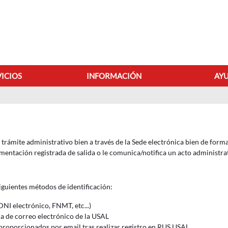
VICIOS
INFORMACIÓN
AYU
Área personal
rámite administrativo bien a través de la Sede electrónica bien de forma
entación registrada de salida o le comunica/notifica un acto administrat
iguientes métodos de identificación:
DNI electrónico, FNMT, etc...)
ña de correo electrónico de la USAL
 proporcionados por email tras realizar registro en RUS USAL
.