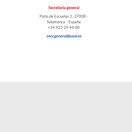
Secretaría general
Patio de Escuelas 1, 37008 -
Salamanca - España
+34 923 29 44 00
secr.general@usal.es