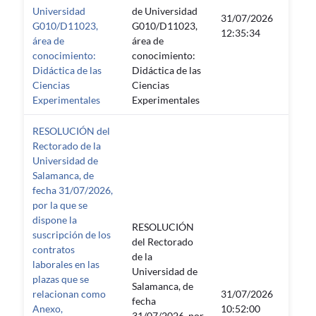
Universidad
de Universidad
31/07/2026
18/11
G010/D11023,
G010/D11023,
12:35:34
23:55
área de
área de
conocimiento:
conocimiento:
Didáctica de las
Didáctica de las
Ciencias
Ciencias
Experimentales
Experimentales
RESOLUCIÓN del
Rectorado de la
Universidad de
Salamanca, de
fecha 31/07/2026,
por la que se
dispone la
RESOLUCIÓN
suscripción de los
del Rectorado
contratos
de la
laborales en las
Universidad de
plazas que se
Salamanca, de
relacionan como
31/07/2026
fecha
—
Anexo,
10:52:00
31/07/2026, por