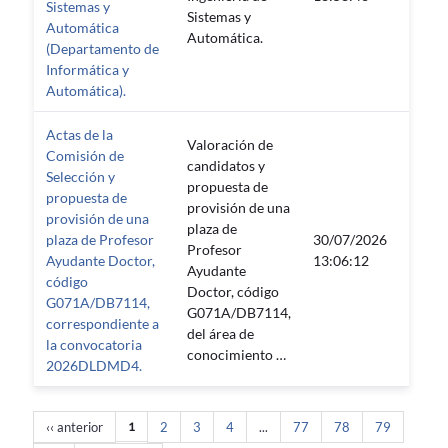
Sistemas y
Sistemas y
Automática
Automática.
(Departamento de
Informática y
Automática).
Actas de la
Valoración de
Comisión de
candidatos y
Selección y
propuesta de
propuesta de
provisión de una
provisión de una
plaza de
plaza de Profesor
30/07/2026
Profesor
—
Ayudante Doctor,
13:06:12
Ayudante
código
Doctor, código
G071A/DB7114,
G071A/DB7114,
correspondiente a
del área de
la convocatoria
conocimiento …
2026DLDMD4.
‹‹ anterior
1
2
3
4
...
77
78
79