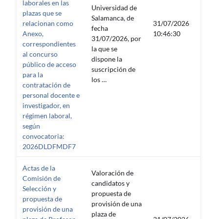
laborales en las
Universidad de
plazas que se
Salamanca, de
relacionan como
31/07/2026
fecha
—
Anexo,
10:46:30
31/07/2026, por
correspondientes
la que se
al concurso
dispone la
público de acceso
suscripción de
para la
los …
contratación de
personal docente e
investigador, en
régimen laboral,
según
convocatoria:
2026DLDFMDF7
Actas de la
Valoración de
Comisión de
candidatos y
Selección y
propuesta de
propuesta de
provisión de una
provisión de una
plaza de