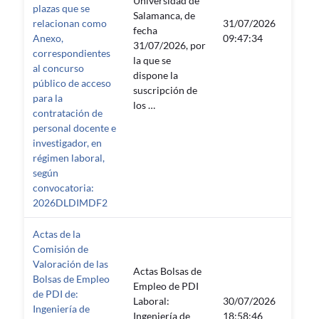
Universidad de
plazas que se
Salamanca, de
relacionan como
31/07/2026
fecha
—
Anexo,
09:47:34
31/07/2026, por
correspondientes
la que se
al concurso
dispone la
público de acceso
suscripción de
para la
los …
contratación de
personal docente e
investigador, en
régimen laboral,
según
convocatoria:
2026DLDIMDF2
Actas de la
Comisión de
Valoración de las
Actas Bolsas de
Bolsas de Empleo
Empleo de PDI
de PDI de:
Laboral:
30/07/2026
Ingeniería de
—
Ingeniería de
18:58:46