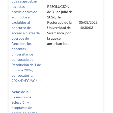
que se aprueban
las listas
RESOLUCIÓN
provisionales de
de 31 de julio de
admitidos y
2026, del
excluidos al
Rectorado de la
05/08/2026
08/01
concurso de
Universidad de
10:30:03
23:55
acceso a plazas de
Salamanca, por
cuerpos de
la que se
funcionarios
aprueban las …
docentes
universitarios
convocado por
Resolución de 1 de
julio de 2026,
convocatoria:
2026/D/FC/AC/11.
Actas de la
Comisión de
Selección y
propuesta de
provisión de dos