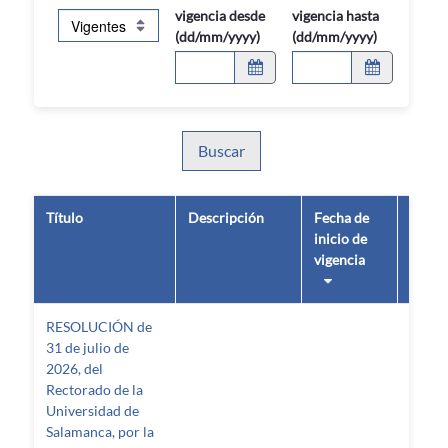
vigencia desde
vigencia hasta
(dd/mm/yyyy)
(dd/mm/yyyy)
Buscar
Título
Descripción
Fecha de
Fecha
inicio de
fin de
vigencia
vigen
RESOLUCIÓN de
31 de julio de
2026, del
Rectorado de la
Universidad de
Salamanca, por la