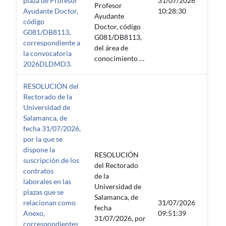
plaza de Profesor
31/07/2026
Profesor
—
Ayudante Doctor,
10:28:30
Ayudante
código
Doctor, código
G081/DB8113,
G081/DB8113,
correspondiente a
del área de
la convocatoria
conocimiento …
2026DLDMD3.
RESOLUCIÓN del
Rectorado de la
Universidad de
Salamanca, de
fecha 31/07/2026,
por la que se
dispone la
RESOLUCIÓN
suscripción de los
del Rectorado
contratos
de la
laborales en las
Universidad de
plazas que se
Salamanca, de
relacionan como
31/07/2026
fecha
—
Anexo,
09:51:39
31/07/2026, por
correspondientes