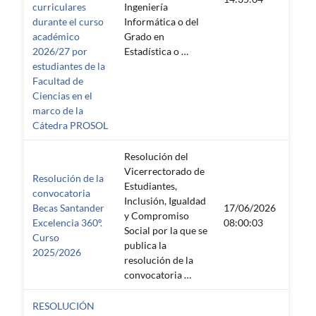
curriculares
Ingeniería
durante el curso
Informática o del
académico
Grado en
2026/27 por
Estadística o …
estudiantes de la
Facultad de
Ciencias en el
marco de la
Cátedra PROSOL
Resolución del
Vicerrectorado de
Resolución de la
Estudiantes,
convocatoria
Inclusión, Igualdad
Becas Santander
17/06/2026
17/0
y Compromiso
Excelencia 360º.
08:00:03
23:55
Social por la que se
Curso
publica la
2025/2026
resolución de la
convocatoria …
RESOLUCIÓN