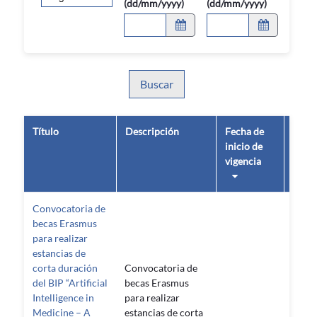
(dd/mm/yyyy)
(dd/mm/yyyy)
Buscar
Título
Descripción
Fecha de
Fech
inicio de
fin de
vigencia
vigen
Convocatoria de
becas Erasmus
para realizar
estancias de
corta duración
Convocatoria de
del BIP “Artificial
becas Erasmus
Intelligence in
para realizar
Medicine – A
estancias de corta