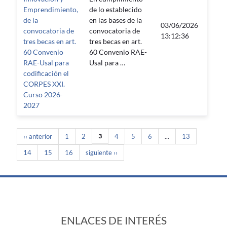
Emprendimiento,
de lo establecido
de la
en las bases de la
03/06/2026
01/1
convocatoria de
convocatoria de
13:12:36
00:00
tres becas en art.
tres becas en art.
60 Convenio
60 Convenio RAE-
RAE-Usal para
Usal para …
codificación el
CORPES XXI.
Curso 2026-
2027
‹‹ anterior
1
2
3
4
5
6
...
13
14
15
16
siguiente ››
ENLACES DE INTERÉS