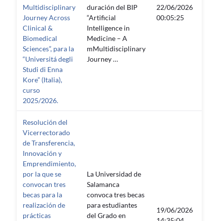
Multidisciplinary
duración del BIP
22/06/2026
—
Journey Across
“Artificial
00:05:25
Clinical &
Intelligence in
Biomedical
Medicine – A
Sciences”, para la
mMultidisciplinary
“Universitá degli
Journey …
Studi di Enna
Kore” (Italia),
curso
2025/2026.
Resolución del
Vicerrectorado
de Transferencia,
Innovación y
Emprendimiento,
por la que se
La Universidad de
convocan tres
Salamanca
becas para la
convoca tres becas
realización de
para estudiantes
19/06/2026
15/0
prácticas
del Grado en
14:35:04
00:00