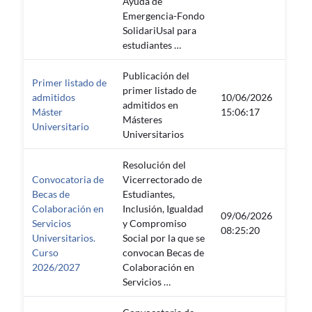
Ayuda de
Emergencia-Fondo
SolidariUsal para
estudiantes …
Publicación del
Primer listado de
primer listado de
admitidos
10/06/2026
30/0
admitidos en
Máster
15:06:17
23:55
Másteres
Universitario
Universitarios
Resolución del
Convocatoria de
Vicerrectorado de
Becas de
Estudiantes,
Colaboración en
Inclusión, Igualdad
09/06/2026
30/0
Servicios
y Compromiso
08:25:20
23:55
Universitarios.
Social por la que se
Curso
convocan Becas de
2026/2027
Colaboración en
Servicios …