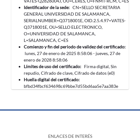
VATES-Q2826004J, OU=CERES, O=FNMT-RCM, C=ES
Identificador de la sede:
CN=SELLO SECRETARIA
GENERAL UNIVERSIDAD DE SALAMANCA,
SERIALNUMBER=Q3718001E, OID.2.5.4.97=VATES-
Q3718001E, OU=SELLO ELECTRONICO,
O=UNIVERSIDAD DE SALAMANCA,
L=SALAMANCA, C=ES
Comienzo y fin del periodo de validez del certificado:
‎lunes, ‎27‎ de ‎enero‎ de ‎2025 8:58:06 -
‎jueves, ‎27‎ de
‎enero‎ de ‎2028 8:58:06
Límites de uso del certificado:
Firma digital, Sin
repudio, Cifrado de clave, Cifrado de datos (e0)
Huella digital del certificado:
bfbd34fbcf634698c69bbe7d55bd6aa5e7aa383e
ENLACES DE INTERÉS