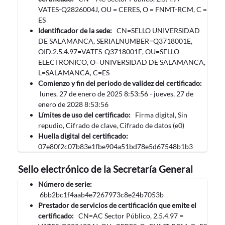
VATES-Q2826004J, OU = CERES, O = FNMT-RCM, C =
ES
Identificador de la sede:
CN=SELLO UNIVERSIDAD
DE SALAMANCA, SERIALNUMBER=Q3718001E,
OID.2.5.4.97=VATES-Q3718001E, OU=SELLO
ELECTRONICO, O=UNIVERSIDAD DE SALAMANCA,
L=SALAMANCA, C=ES
Comienzo y fin del periodo de validez del certificado:
‎lunes, ‎27‎ de ‎enero‎ de ‎2025 8:53:56 -
‎jueves, ‎27‎ de
‎enero‎ de ‎2028 8:53:56
Límites de uso del certificado:
Firma digital, Sin
repudio, Cifrado de clave, Cifrado de datos (e0)
Huella digital del certificado:
07e80f2c07b83e1fbe904a51bd78e5d67548b1b3
Sello electrónico de la Secretaría General
Número de serie:
6bb2bc1f4aab4e7267973c8e24b7053b
Prestador de servicios de certificación que emite el
certificado:
CN=AC Sector Público, 2.5.4.97 =