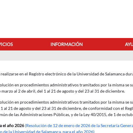
VICIOS
INFORMACIÓN
AYU
Calendario de días inháb
realizarse en el Registro electrónico de la Universidad de Salamanca duran
solución en procedimientos administrativos tramitados por la misma se su
 marzo al 2 de abril, del 1 al 21 de agosto y del 23 al 31 de diciembre.
solución en procedimientos administrativos tramitados por la misma se su
del 1 al 21 de agosto y del 23 al 31 de diciembre, de conformidad con el R
ún de las Administraciones Públicas, y de la Ley 40/2015, de 1 de octubr
a el año 2026
(Resolución de 12 de enero de 2026 de la Secretaría General
to de la Universidad de Salamanca, para el año 2026)