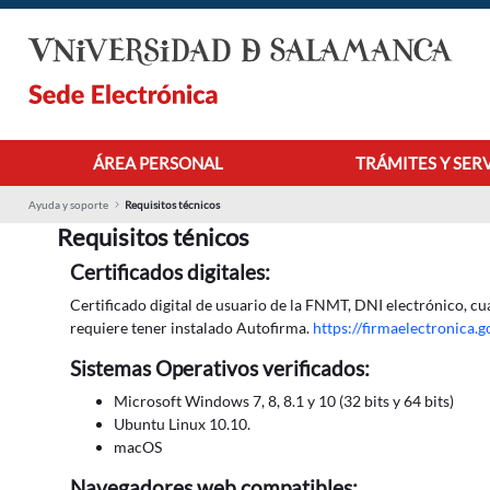
Pular para o Conteúdo principal
ÁREA PERSONAL
TRÁMITES Y SER
Ayuda y soporte
Requisitos técnicos
Requisitos ténicos
Certificados digitales:
Certificado digital de usuario de la FNMT, DNI electrónico, cua
requiere tener instalado Autofirma.
https://firmaelectronica
Sistemas Operativos verificados:
Microsoft Windows 7, 8, 8.1 y 10 (32 bits y 64 bits)
Ubuntu Linux 10.10.
macOS
Navegadores web compatibles: