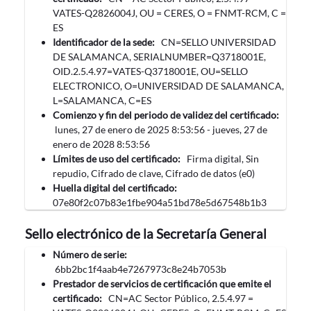
VATES-Q2826004J, OU = CERES, O = FNMT-RCM, C =
ES
Identificador de la sede:
CN=SELLO UNIVERSIDAD
DE SALAMANCA, SERIALNUMBER=Q3718001E,
OID.2.5.4.97=VATES-Q3718001E, OU=SELLO
ELECTRONICO, O=UNIVERSIDAD DE SALAMANCA,
L=SALAMANCA, C=ES
Comienzo y fin del periodo de validez del certificado:
‎lunes, ‎27‎ de ‎enero‎ de ‎2025 8:53:56 -
‎jueves, ‎27‎ de
‎enero‎ de ‎2028 8:53:56
Límites de uso del certificado:
Firma digital, Sin
repudio, Cifrado de clave, Cifrado de datos (e0)
Huella digital del certificado:
07e80f2c07b83e1fbe904a51bd78e5d67548b1b3
Sello electrónico de la Secretaría General
Número de serie:
6bb2bc1f4aab4e7267973c8e24b7053b
Prestador de servicios de certificación que emite el
certificado:
CN=AC Sector Público, 2.5.4.97 =