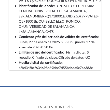
VATES-Q2826004J, OU=CERES, O=FNMT-RCM, C=ES
Identificador de la sede:
CN=SELLO SECRETARIA
GENERAL UNIVERSIDAD DE SALAMANCA,
SERIALNUMBER=Q3718001E, OID.2.5.4.97=VATES-
Q3718001E, OU=SELLO ELECTRONICO,
O=UNIVERSIDAD DE SALAMANCA,
L=SALAMANCA, C=ES
Comienzo y fin del periodo de validez del certificado:
‎lunes, ‎27‎ de ‎enero‎ de ‎2025 8:58:06 -
‎jueves, ‎27‎ de
‎enero‎ de ‎2028 8:58:06
Límites de uso del certificado:
Firma digital, Sin
repudio, Cifrado de clave, Cifrado de datos (e0)
Huella digital del certificado:
bfbd34fbcf634698c69bbe7d55bd6aa5e7aa383e
ENLACES DE INTERÉS