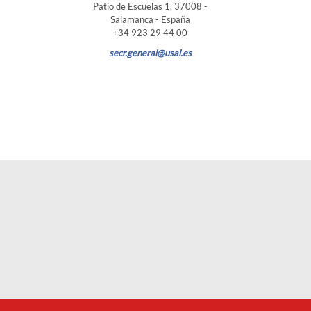
Patio de Escuelas 1, 37008 -
Salamanca - España
+34 923 29 44 00
secr.general@usal.es