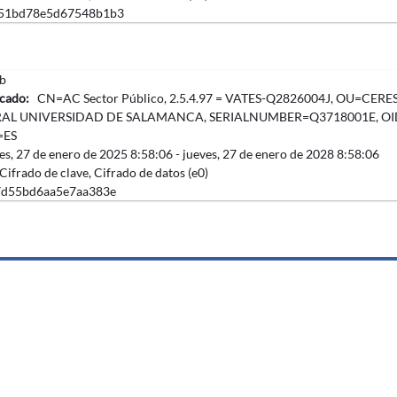
51bd78e5d67548b1b3
b
icado:
CN=AC Sector Público, 2.5.4.97 = VATES-Q2826004J, OU=CER
AL UNIVERSIDAD DE SALAMANCA, SERIALNUMBER=Q3718001E, OID.
=ES
nes, ‎27‎ de ‎enero‎ de ‎2025 8:58:06 -
‎jueves, ‎27‎ de ‎enero‎ de ‎2028 8:58:06
 Cifrado de clave, Cifrado de datos (e0)
7d55bd6aa5e7aa383e