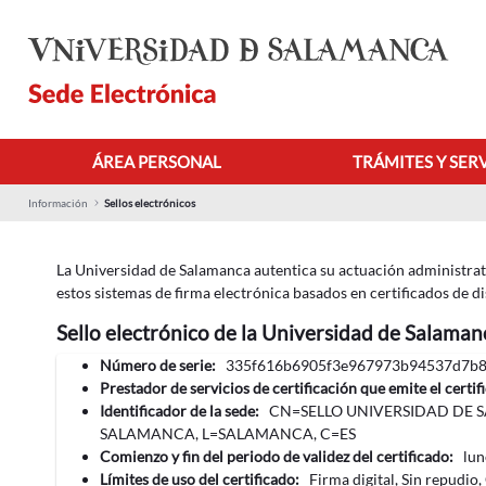
Skip to Main Content
ÁREA PERSONAL
TRÁMITES Y SER
Información
Sellos electrónicos
La Universidad de Salamanca autentica su actuación administrativ
estos sistemas de firma electrónica basados en certificados de di
Sello electrónico de la Universidad de Salaman
Número de serie:
335f616b6905f3e967973b94537d7b
Prestador de servicios de certificación que emite el certif
Identificador de la sede:
CN=SELLO UNIVERSIDAD DE S
SALAMANCA, L=SALAMANCA, C=ES
Comienzo y fin del periodo de validez del certificado:
‎lu
Límites de uso del certificado:
Firma digital, Sin repudio,