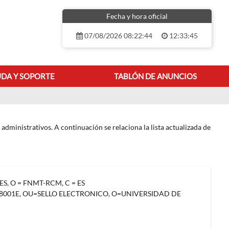
Fecha y hora oficial
07/08/2026 08:22:44
12:33:45
DA Y SOPORTE
TABLÓN DE ANUNCIOS
dministrativos. A continuación se relaciona la lista actualizada de
RES, O = FNMT-RCM, C = ES
8001E, OU=SELLO ELECTRONICO, O=UNIVERSIDAD DE