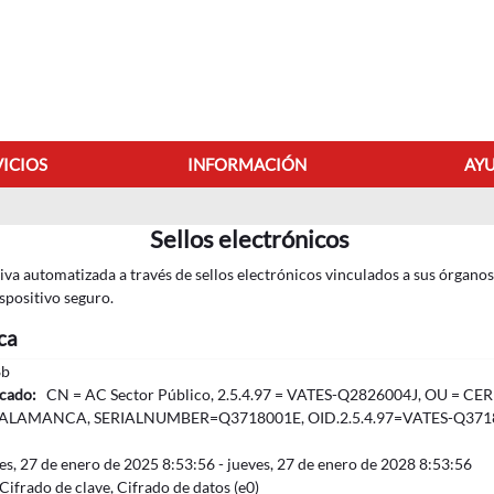
VICIOS
INFORMACIÓN
AYU
Sellos electrónicos
Sellos electrónicos
a automatizada a través de sellos electrónicos vinculados a sus órganos a
spositivo seguro.
ca
8b
icado:
CN = AC Sector Público, 2.5.4.97 = VATES-Q2826004J, OU = CE
ALAMANCA, SERIALNUMBER=Q3718001E, OID.2.5.4.97=VATES-Q371
nes, ‎27‎ de ‎enero‎ de ‎2025 8:53:56 -
‎jueves, ‎27‎ de ‎enero‎ de ‎2028 8:53:56
 Cifrado de clave, Cifrado de datos (e0)