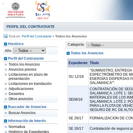
PERFIL DEL CONTRATANTE
Está en:
Perfil del Contratante
»
Todos los Anuncios
Histórico
Categoría:
Año:
Todos los Anuncios
Perfil del Contratante
Expediente
Título
Todos los Anuncios
Anuncios previos
“SUMINISTRO, ENTREGA 
Licitaciones en plazo de
ESPECTRÓMETRO DE MI
SU 12/18
presentación
ENERGÍAS DISPERSAS P
SALAMANCA””.
Licitaciones en tramitación
Adjudicaciones
CONTRATACIÓN DE SEGU
SALAMANCA. LOTE 1: S
Desiertos
MATERIALES DE LOS IN
Otros anuncios
SE08/18
SALAMANCA. LOTE 2: P
PARA LA FLOTA DE VEHÍC
Buscador de Anuncios
SEGURO DE RC DE ALTO
Buscar Anuncios
SE 26/17
FORMALIZACION DE CON
Información de Interés
Normativa
SE 26/17
Contratación de seguros p
Histórico de Expedientes