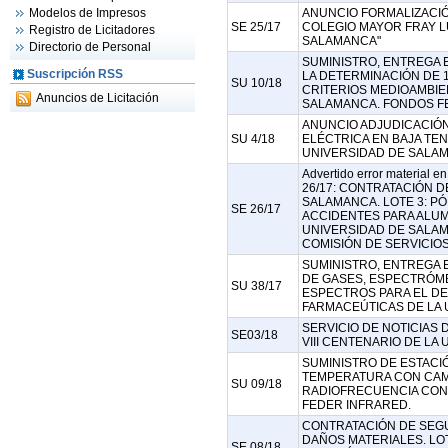
Modelos de Impresos
ANUNCIO FORMALIZACIÓ
SE 25/17
COLEGIO MAYOR FRAY L
Registro de Licitadores
SALAMANCA"
Directorio de Personal
SUMINISTRO, ENTREGA 
Suscripción RSS
LA DETERMINACIÓN DE 
SU 10/18
CRITERIOS MEDIOAMBIE
Anuncios de Licitación
SALAMANCA. FONDOS F
ANUNCIO ADJUDICACIÓN
SU 4/18
ELÉCTRICA EN BAJA TE
UNIVERSIDAD DE SALA
Advertido error material e
26/17: CONTRATACIÓN 
SALAMANCA. LOTE 3: P
SE 26/17
ACCIDENTES PARA ALUM
UNIVERSIDAD DE SALAM
COMISIÓN DE SERVICIO
SUMINISTRO, ENTREGA 
DE GASES, ESPECTRÓME
SU 38/17
ESPECTROS PARA EL D
FARMACEÚTICAS DE LA
SERVICIO DE NOTICIAS 
SE03/18
VIII CENTENARIO DE LA 
SUMINISTRO DE ESTACIÓ
TEMPERATURA CON CAM
SU 09/18
RADIOFRECUENCIA CON
FEDER INFRARED.
CONTRATACIÓN DE SEGUR
DAÑOS MATERIALES. LOT
SE 08/18