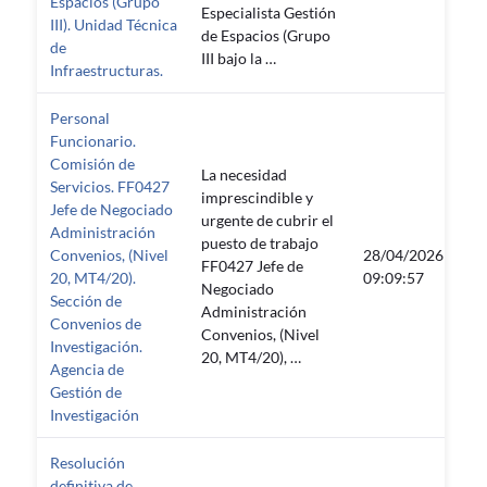
Espacios (Grupo
Especialista Gestión
III). Unidad Técnica
de Espacios (Grupo
de
III bajo la …
Infraestructuras.
Personal
Funcionario.
Comisión de
La necesidad
Servicios. FF0427
imprescindible y
Jefe de Negociado
urgente de cubrir el
Administración
puesto de trabajo
Convenios, (Nivel
28/04/2026
FF0427 Jefe de
—
20, MT4/20).
09:09:57
Negociado
Sección de
Administración
Convenios de
Convenios, (Nivel
Investigación.
20, MT4/20), …
Agencia de
Gestión de
Investigación
Resolución
definitiva de