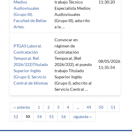
Medios
trabajo Técnico
11:30:20
23
Audiovisuales
Especialista Medios
(Grupo III).
Audiovisuales
Facultad de Bellas
(Grupo III), adscrito
Artes.
a la …
Convocar en
PTGAS Laboral.
régimen de
Contratación
Contratación
Temporal. Ref.
Temporal, (Ref.
08/05/2026
08
2026/332)Titulado
2026/332), el puesto
11:35:54
23
Superior Inglés
trabajo Titulado
(Grupo I). Servicio
Superior Inglés
Central de Idiomas
(Grupo I), adscrito al
Servicio Central …
‹‹ anterior
1
2
3
4
...
49
50
51
52
53
54
55
56
siguiente ››