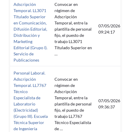
Adscripción
Convocar en
Temporal. LL3071
régimen de
Titulado Superior
Adscripción
en Comunicación,
Temporal, entre la
07/05/2026
07
Difusión Editorial,
plantilla de personal
09:24:17
23
Distribución y
fijo, el puesto de
Marketing
trabajo LL3071
Editorial (Grupo I).
Titulado Superior en
Servicio de
…
Publicaciones
Personal Laboral.
Adscripción
Convocar en
Temporal. LL7767
régimen de
Técnico
Adscripción
Especialista de
Temporal, entre la
07/05/2026
07
Laboratorio
plantilla de personal
09:36:37
23
(Electricidad)
fijo, el puesto de
(Grupo III). Escuela
trabajo LL7767
Técnica Superior
Técnico Especialista
de Ingeniería
de …