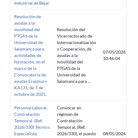
Industrial de Béjar.
Resolución de
ayudas a la
movilidad del
Resolución del
PTGAS de la
Vicerrectorado de
Universidad de
Internacionalización
Salamanca para
y Cooperación, de
07/05/2026
07
actividades de
ayudas a la
10:46:04
23
formación, en el
movilidad del
marco de la
PTGAS de la
Convocatoria de
Universidad de
ayudas Erasmus+
Salamanca para …
KA131, de 7 de
octubre de 2025.
Personal Laboral.
Convocar en
Contratación
régimen de
Temporal. (Ref.
Contratación
2026/330) Técnico
Temporal, (Ref.
Especialista
2026/330), el puesto
08/05/2026
08