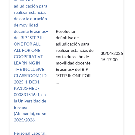
adjudicación para
realizar estancias
de corta duración
de movilidad
docente Erasmus+
Resolución
del BIP “STEP II:
definitiva de
ONE FOR ALL,
adjudicación para
ALL FOR ONE:
realizar estancias de
30/04/2026
COOPERATIVE
corta duración de
—
15:17:00
LEARNING IN
movilidad docente
THE INCLUSIVE
Erasmus+ del BIP
CLASSROOM”, ID
“STEP II: ONE FOR
2025-1-DE01-
…
KA131-HED-
000331516-1, en
la Universidad de
Bremen
(Alemania), curso
2025/2026.
Personal Laboral.