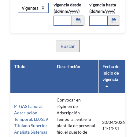
vigencia desde
vigencia hasta
(dd/mm/yyyy)
(dd/mm/yyyy)
Buscar
Título
Descripción
Fecha de
Fe
inicio de
fin
vigencia
vi
Convocar en
PTGAS Laboral.
régimen de
Adscripción
Adscripción
Temporal. LL0559
Temporal, entre la
20/04/2026
Titulado Superior
plantilla de personal
—
11:10:51
Analista Sistemas
fijo, el puesto de