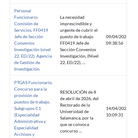
Personal
Funcionario.
La necesidad
Comisión de
imprescindible y
Servicios. FF0419
urgente de cubrir el
Jefe de Sección
puesto de trabajo
09/04/2026
Convenios
FF0419 Jefe de
09:38:56
Investigación (nivel
Sección Convenios
22, ED/22). Agencia
Investigación, (Nivel
de Gestión de
22, ED/22), …
Investigación.
PTGAS Funcionario.
Concurso para la
RESOLUCIÓN de 8
provisión de
de abril de 2026, del
puestos de trabajo.
Rectorado de la
Subgrupos C1
14/04/2026
Universidad de
(Especialidad
10:09:31
Salamanca, por la
Administrativa y
que se convoca
Especialidad
concurso …
Archivos y