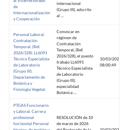
al Vicerrectorado
internacional
de
(Grupo III), adscrito
Internacionalización
al …
y Cooperación
Convocar en
Personal Laboral.
régimen de
Contratación
Contratación
Temporal. (Ref.
Temporal, (Ref.
2026/328). LL6091
2026/328), el puesto
Técnico Especialista
10/03/2026
trabajo LL6091
de Laboratorio
08:00:49
Técnico Especialista
(Grupo III).
de Laboratorio
Departamento de
(Grupo III),
Botánica y
especialidad
Fisiología Vegetal.
Botánica …
PTGAS Funcionario
y Laboral. Carrera
profesional
RESOLUCIÓN de 10
horizontal Personal
de marzo de 2026
técnico, de gestión y
del Rectorado de la
10/03/2026