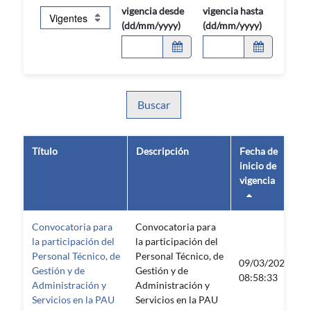
vigencia desde
vigencia hasta
(dd/mm/yyyy)
(dd/mm/yyyy)
Buscar
Título
Descripción
Fecha de
inicio de
d
vigencia
v
Convocatoria para
Convocatoria para
la participación del
la participación del
Personal Técnico, de
Personal Técnico, de
09/03/2026
Gestión y de
Gestión y de
08:58:33
Administración y
Administración y
Servicios en la PAU
Servicios en la PAU