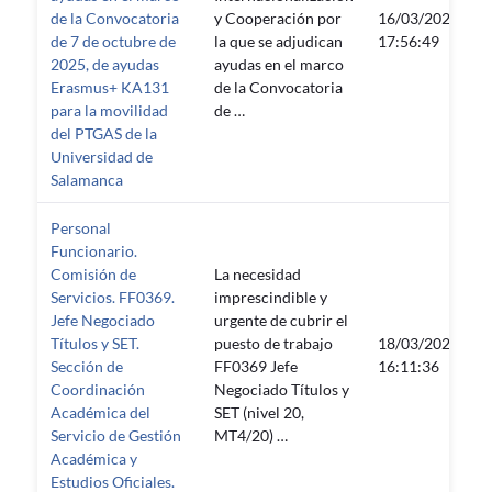
de la Convocatoria
y Cooperación por
16/03/2026
de 7 de octubre de
la que se adjudican
17:56:49
2025, de ayudas
ayudas en el marco
Erasmus+ KA131
de la Convocatoria
para la movilidad
de …
del PTGAS de la
Universidad de
Salamanca
Personal
Funcionario.
Comisión de
La necesidad
Servicios. FF0369.
imprescindible y
Jefe Negociado
urgente de cubrir el
Títulos y SET.
puesto de trabajo
18/03/2026
Sección de
FF0369 Jefe
16:11:36
Coordinación
Negociado Títulos y
Académica del
SET (nivel 20,
Servicio de Gestión
MT4/20) …
Académica y
Estudios Oficiales.