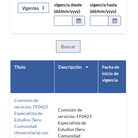
vigencia desde
vigencia hasta
(dd/mm/yyyy)
(dd/mm/yyyy)
Buscar
Título
Descripción
Fecha de
Fe
inicio de
de 
vigencia
de
vig
Comisión de
servicios. FF0423
Comisión de
Especialista de
servicios. FF0423
Estudios (Serv.
Especialista de
Comunidad
Estudios (Serv.
Universitaria) con
Comunidad