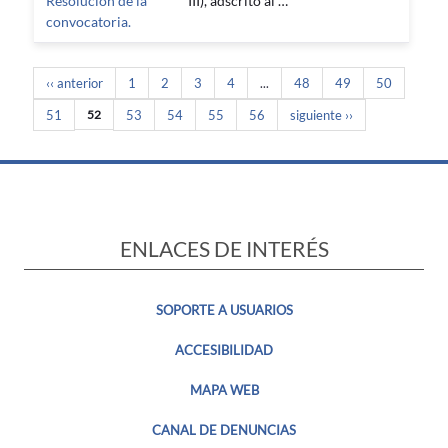
Resolución de la
III), adscrito al …
convocatoria.
‹‹ anterior
1
2
3
4
...
48
49
50
51
52
53
54
55
56
siguiente ››
ENLACES DE INTERÉS
SOPORTE A USUARIOS
ACCESIBILIDAD
MAPA WEB
CANAL DE DENUNCIAS