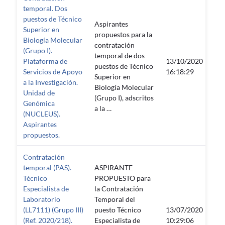
temporal. Dos
puestos de Técnico
Aspirantes
Superior en
propuestos para la
Biología Molecular
contratación
(Grupo I).
temporal de dos
Plataforma de
13/10/2020
puestos de Técnico
—
Servicios de Apoyo
16:18:29
Superior en
a la Investigación.
Biología Molecular
Unidad de
(Grupo I), adscritos
Genómica
a la …
(NUCLEUS).
Aspirantes
propuestos.
Contratación
temporal (PAS).
ASPIRANTE
Técnico
PROPUESTO para
Especialista de
la Contratación
Laboratorio
Temporal del
(LL7111) (Grupo III)
puesto Técnico
13/07/2020
—
(Ref. 2020/218).
Especialista de
10:29:06