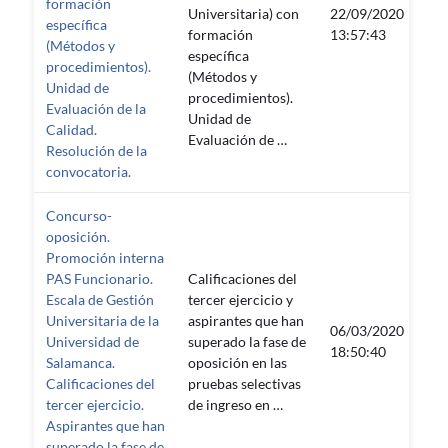
formación
Universitaria) con
22/09/2020
específica
—
formación
13:57:43
(Métodos y
específica
procedimientos).
(Métodos y
Unidad de
procedimientos).
Evaluación de la
Unidad de
Calidad.
Evaluación de …
Resolución de la
convocatoria.
Concurso-
oposición.
Promoción interna
PAS Funcionario.
Calificaciones del
Escala de Gestión
tercer ejercicio y
Universitaria de la
aspirantes que han
06/03/2020
Universidad de
superado la fase de
—
18:50:40
Salamanca.
oposición en las
Calificaciones del
pruebas selectivas
tercer ejercicio.
de ingreso en …
Aspirantes que han
superado la fase de