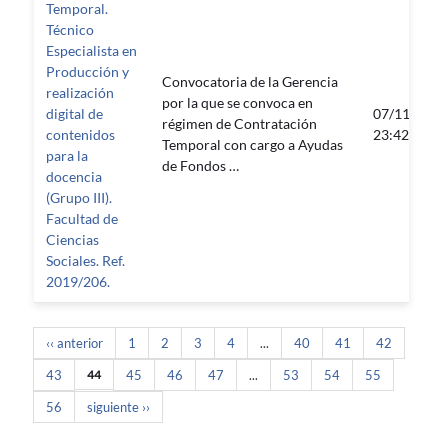
Temporal.
Técnico
Especialista en
Producción y
Convocatoria de la Gerencia
realización
por la que se convoca en
digital de
07/11/2019
régimen de Contratación
contenidos
23:42:12
Temporal con cargo a Ayudas
para la
de Fondos …
docencia
(Grupo III).
Facultad de
Ciencias
Sociales. Ref.
2019/206.
‹‹ anterior
1
2
3
4
...
40
41
42
43
44
45
46
47
...
53
54
55
56
siguiente ››