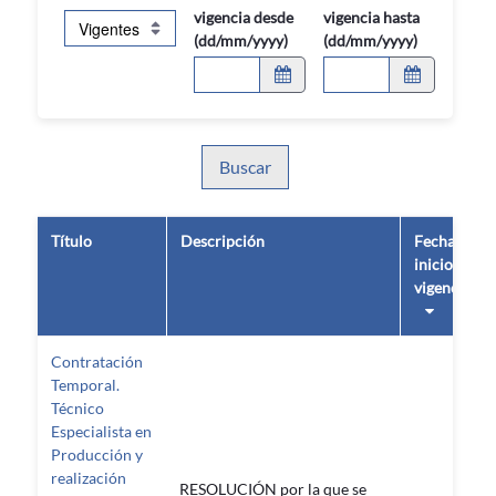
vigencia desde
vigencia hasta
(dd/mm/yyyy)
(dd/mm/yyyy)
Buscar
Título
Descripción
Fecha de
inicio de
vigencia
Contratación
Temporal.
Técnico
Especialista en
Producción y
realización
RESOLUCIÓN por la que se