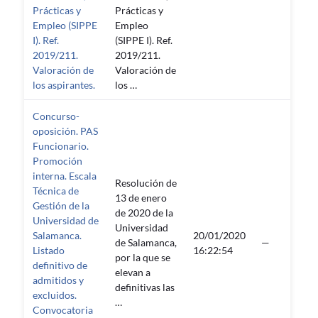
Prácticas y
Prácticas y
Empleo (SIPPE
Empleo
I). Ref.
(SIPPE I). Ref.
2019/211.
2019/211.
Valoración de
Valoración de
los aspirantes.
los …
Concurso-
oposición. PAS
Funcionario.
Promoción
interna. Escala
Resolución de
Técnica de
13 de enero
Gestión de la
de 2020 de la
Universidad de
Universidad
Salamanca.
20/01/2020
de Salamanca,
—
Listado
16:22:54
por la que se
definitivo de
elevan a
admitidos y
definitivas las
excluidos.
…
Convocatoria