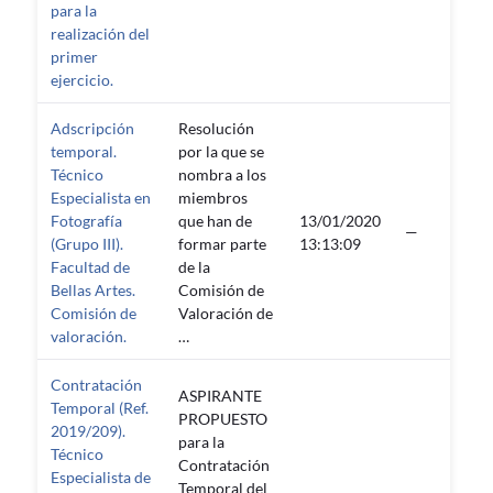
para la
realización del
primer
ejercicio.
Adscripción
Resolución
temporal.
por la que se
Técnico
nombra a los
Especialista en
miembros
Fotografía
que han de
13/01/2020
—
(Grupo III).
formar parte
13:13:09
Facultad de
de la
Bellas Artes.
Comisión de
Comisión de
Valoración de
valoración.
…
Contratación
ASPIRANTE
Temporal (Ref.
PROPUESTO
2019/209).
para la
Técnico
Contratación
Especialista de
Temporal del