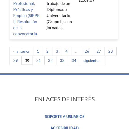
12:09:09
Profesional,
trabajo de un
Prácticas y
Diplomado
Empleo (SIPPE
Universitario
I). Resolución
(Grupo II), con
de la
jornada …
convocatoria.
‹‹ anterior
1
2
3
4
...
26
27
28
29
30
31
32
33
34
siguiente ››
ENLACES DE INTERÉS
SOPORTE A USUARIOS
ACCESIBILIDAD