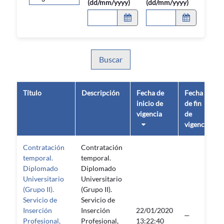
(dd/mm/yyyy)
(dd/mm/yyyy)
Buscar
Título
Descripción
Fecha de
Fecha
inicio de
de fin
vigencia
de
vigencia
Contratación
Contratación
temporal.
temporal.
Diplomado
Diplomado
Universitario
Universitario
(Grupo II).
(Grupo II).
Servicio de
Servicio de
Inserción
Inserción
22/01/2020
—
Profesional,
Profesional,
13:22:40