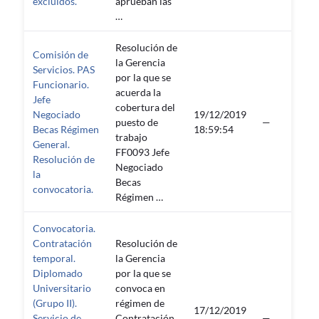
excluidos.
aprueban las
…
Resolución de
Comisión de
la Gerencia
Servicios. PAS
por la que se
Funcionario.
acuerda la
Jefe
cobertura del
Negociado
19/12/2019
puesto de
—
Becas Régimen
18:59:54
trabajo
General.
FF0093 Jefe
Resolución de
Negociado
la
Becas
convocatoria.
Régimen …
Convocatoria.
Contratación
Resolución de
temporal.
la Gerencia
Diplomado
por la que se
Universitario
convoca en
(Grupo II).
régimen de
17/12/2019
Servicio de
Contratación
—