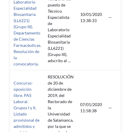
Laboratorio
puesto de
Especialidad
Técnico
Biosanitaria
10/01/2020
Especialista
—
(LL6221)
13:38:33
de
(Grupo III).
Laboratorio
Departamento
Especialidad
de Ciencias
Biosanitaria
Farmacéuticas.
(LL6221)
Resolución de
(Grupo III),
la
adscrito al …
convocatoria.
RESOLUCIÓN
Concurso-
de 20 de
oposición
diciembre de
libre. PAS
2019, del
Laboral.
Rectorado de
07/01/2020
Grupos I y II.
la
—
11:58:38
Listado
Universidad
provisional de
de Salamanca,
admitidos y
por la que se