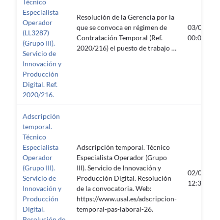
Técnico
Especialista
Resolución de la Gerencia por la
Operador
que se convoca en régimen de
03/03/20
(LL3287)
Contratación Temporal (Ref.
00:00:05
(Grupo III).
2020/216) el puesto de trabajo …
Servicio de
Innovación y
Producción
Digital. Ref.
2020/216.
Adscripción
temporal.
Técnico
Especialista
Adscripción temporal. Técnico
Operador
Especialista Operador (Grupo
(Grupo III).
III). Servicio de Innovación y
02/03/20
Servicio de
Producción Digital. Resolución
12:34:38
Innovación y
de la convocatoria. Web:
Producción
https://www.usal.es/adscripcion-
Digital.
temporal-pas-laboral-26.
Resolución de