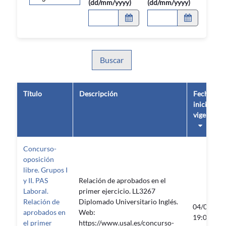
(dd/mm/yyyy)
(dd/mm/yyyy)
Buscar
Título
Descripción
Fecha de
inicio de
vigencia
Concurso-
oposición
libre. Grupos I
y II. PAS
Relación de aprobados en el
Laboral.
primer ejercicio. LL3267
Relación de
Diplomado Universitario Inglés.
04/03/20
aprobados en
Web:
19:06:49
el primer
https://www.usal.es/concurso-