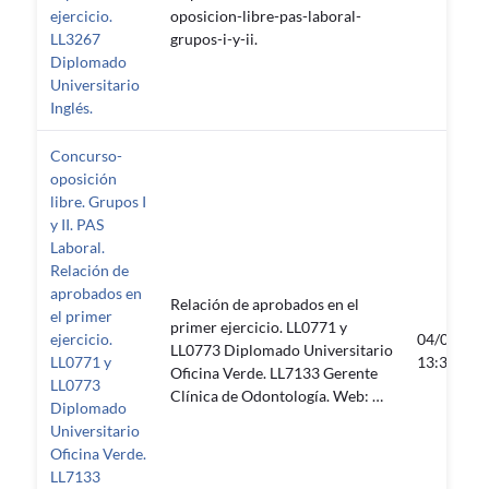
ejercicio.
oposicion-libre-pas-laboral-
LL3267
grupos-i-y-ii.
Diplomado
Universitario
Inglés.
Concurso-
oposición
libre. Grupos I
y II. PAS
Laboral.
Relación de
aprobados en
Relación de aprobados en el
el primer
primer ejercicio. LL0771 y
ejercicio.
04/03/20
LL0773 Diplomado Universitario
LL0771 y
13:32:06
Oficina Verde. LL7133 Gerente
LL0773
Clínica de Odontología. Web: …
Diplomado
Universitario
Oficina Verde.
LL7133