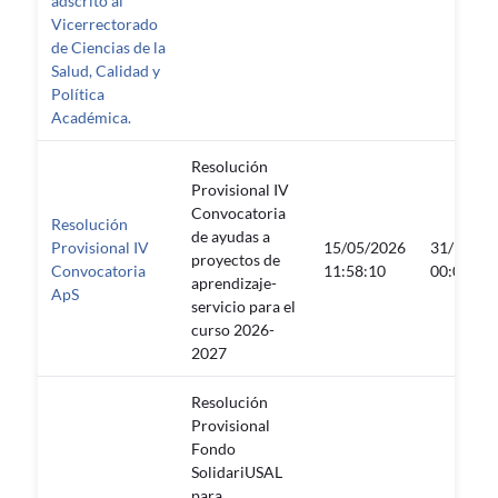
adscrito al
Vicerrectorado
de Ciencias de la
Salud, Calidad y
Política
Académica.
Resolución
Provisional IV
Convocatoria
Resolución
de ayudas a
Provisional IV
15/05/2026
31/12/20
proyectos de
Convocatoria
11:58:10
00:00:09
aprendizaje-
ApS
servicio para el
curso 2026-
2027
Resolución
Provisional
Fondo
SolidariUSAL
para