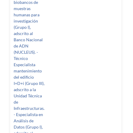
biobancos de
muestras
humanas para
investigación
(Grupo I),
adscrito al
Banco Nacional
de ADN
(NUCLEUS). -
Técnico
Especialista
mantenimiento
del edificio
I+D+i (Grupo III),
adscrito a la
Unidad Técnica
de
Infraestructuras.
- Especialista en
Análisis de
Datos (Grupo I),