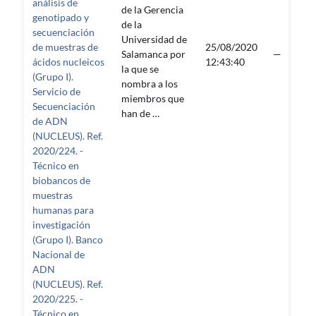
análisis de
de la Gerencia
genotipado y
de la
secuenciación
Universidad de
de muestras de
25/08/2020
Salamanca por
—
ácidos nucleicos
12:43:40
la que se
(Grupo I).
nombra a los
Servicio de
miembros que
Secuenciación
han de …
de ADN
(NUCLEUS). Ref.
2020/224. -
Técnico en
biobancos de
muestras
humanas para
investigación
(Grupo I). Banco
Nacional de
ADN
(NUCLEUS). Ref.
2020/225. -
Técnico en