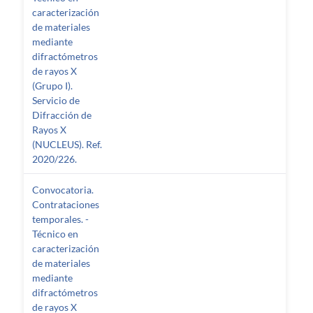
caracterización
de materiales
mediante
difractómetros
de rayos X
(Grupo I).
Servicio de
Difracción de
Rayos X
(NUCLEUS). Ref.
2020/226.
Convocatoria.
Contrataciones
temporales. -
Técnico en
caracterización
de materiales
mediante
difractómetros
de rayos X