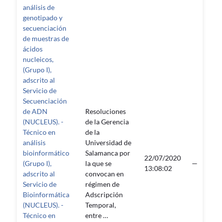
análisis de
genotipado y
secuenciación
de muestras de
ácidos
nucleicos,
(Grupo I),
adscrito al
Servicio de
Secuenciación
de ADN
Resoluciones
(NUCLEUS). -
de la Gerencia
Técnico en
de la
análisis
Universidad de
bioinformático
Salamanca por
22/07/2020
(Grupo I),
la que se
—
13:08:02
adscrito al
convocan en
Servicio de
régimen de
Bioinformática
Adscripción
(NUCLEUS). -
Temporal,
Técnico en
entre …