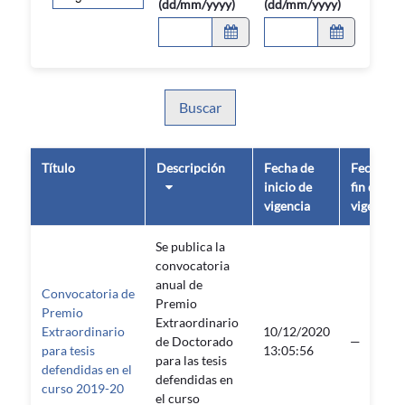
(dd/mm/yyyy)
(dd/mm/yyyy)
Buscar
Título
Descripción
Fecha de
Fecha de
inicio de
fin de
vigencia
vigencia
Se publica la
convocatoria
anual de
Convocatoria de
Premio
Premio
Extraordinario
Extraordinario
10/12/2020
de Doctorado
—
para tesis
13:05:56
para las tesis
defendidas en el
defendidas en
curso 2019-20
el curso