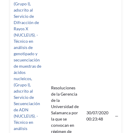
(Grupo I),
adscrito al
Servicio de
Difracción de
Rayos X
(NUCLEUS). -
Técnico en
análisis de
genotipado y
secuenciación
de muestras de
ácidos
nucleicos,
(Grupo I),
Resoluciones
adscrito al
de la Gerencia
Servicio de
de la
Secuenciación
Universidad de
de ADN
Salamanca por
30/07/2020
(NUCLEUS). -
—
la que se
00:23:48
Técnico en
convocan en
análisis
régimen de