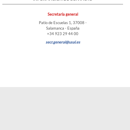
Secretaría general
Patio de Escuelas 1, 37008 -
Salamanca - España
+34 923 29 44 00
secr.general@usal.es