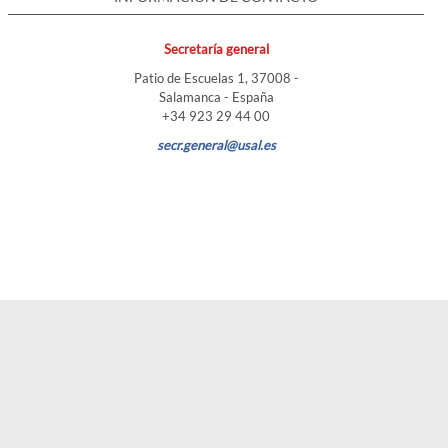
Secretaría general
Patio de Escuelas 1, 37008 -
Salamanca - España
+34 923 29 44 00
secr.general@usal.es