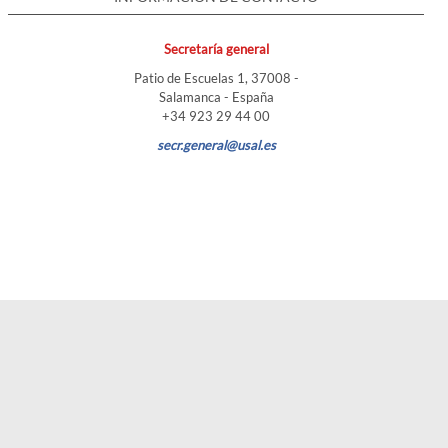
Secretaría general
Patio de Escuelas 1, 37008 -
Salamanca - España
+34 923 29 44 00
secr.general@usal.es